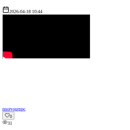
2026-04-18 10:44
n
notyournpc
0
31