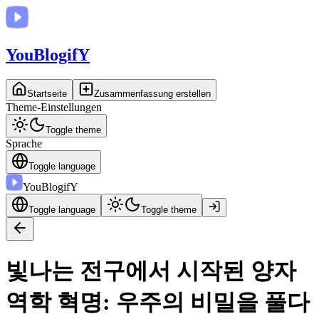
You
BlogifY
Startseite
Zusammenfassung erstellen
Theme-Einstellungen
Toggle theme
Sprache
Toggle language
You
BlogifY
Toggle language
Toggle theme
빛나는 전구에서 시작된 양자
역학 혁명: 우주의 비밀을 풀다