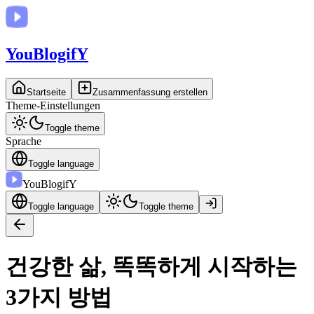
You
BlogifY
Startseite
Zusammenfassung erstellen
Theme-Einstellungen
Toggle theme
Sprache
Toggle language
You
BlogifY
Toggle language
Toggle theme
건강한 삶, 똑똑하게 시작하는
3가지 방법