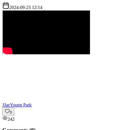
2024-09-23 12:14
J
JaeYoung Park
0
242