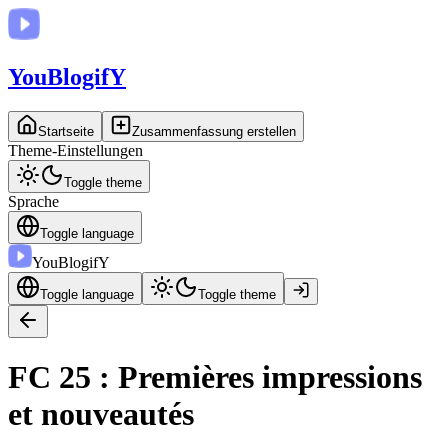
You
BlogifY
Startseite
Zusammenfassung erstellen
Theme-Einstellungen
Toggle theme
Sprache
Toggle language
You
BlogifY
Toggle language
Toggle theme
FC 25 : Premières impressions
et nouveautés