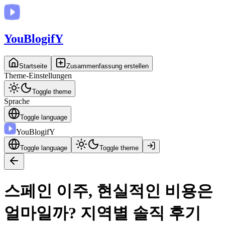
You
BlogifY
Startseite
Zusammenfassung erstellen
Theme-Einstellungen
Toggle theme
Sprache
Toggle language
You
BlogifY
Toggle language
Toggle theme
스페인 이주, 현실적인 비용은
얼마일까? 지역별 솔직 후기