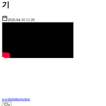
기
2026-04-16 11:20
w
wifightthefeeling
0