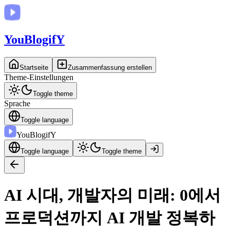
You
BlogifY
Startseite
Zusammenfassung erstellen
Theme-Einstellungen
Toggle theme
Sprache
Toggle language
You
BlogifY
Toggle language
Toggle theme
AI 시대, 개발자의 미래: 0에서
프로덕션까지 AI 개발 정복하