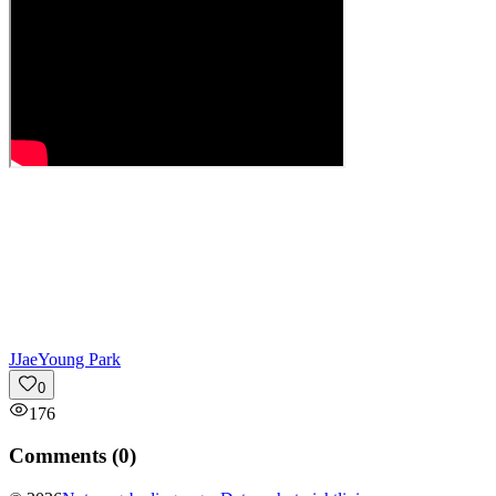
J
JaeYoung Park
0
176
Comments (
0
)