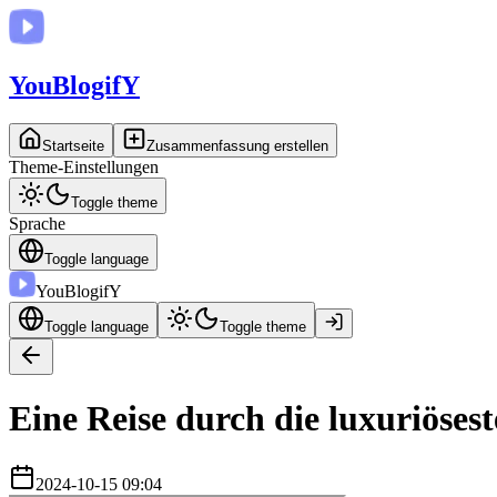
You
BlogifY
Startseite
Zusammenfassung erstellen
Theme-Einstellungen
Toggle theme
Sprache
Toggle language
You
BlogifY
Toggle language
Toggle theme
Eine Reise durch die luxuriöse
2024-10-15 09:04