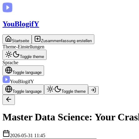
You
BlogifY
Startseite
Zusammenfassung erstellen
Theme-Einstellungen
Toggle theme
Sprache
Toggle language
You
BlogifY
Toggle language
Toggle theme
Master Data Science: Your Cras
2026-05-31 11:45