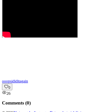
o
oopsididitagain
0
26
Comments (
0
)