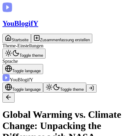
You
BlogifY
Startseite
Zusammenfassung erstellen
Theme-Einstellungen
Toggle theme
Sprache
Toggle language
You
BlogifY
Toggle language
Toggle theme
Global Warming vs. Climate
Change: Unpacking the