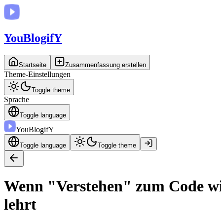
You
BlogifY
Startseite
Zusammenfassung erstellen
Theme-Einstellungen
Toggle theme
Sprache
Toggle language
You
BlogifY
Toggle language
Toggle theme
Wenn "Verstehen" zum Code wir
lehrt