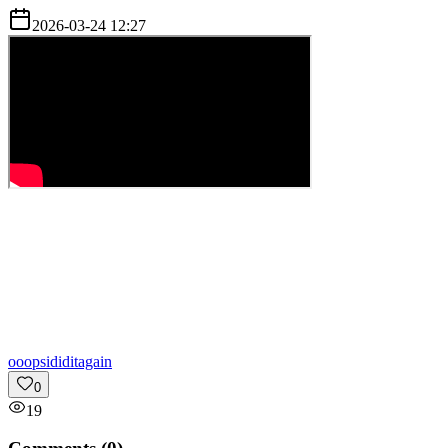
2026-03-24 12:27
o
oopsididitagain
0
19