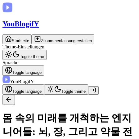
You
BlogifY
Startseite
Zusammenfassung erstellen
Theme-Einstellungen
Toggle theme
Sprache
Toggle language
You
BlogifY
Toggle language
Toggle theme
몸 속의 미래를 개척하는 엔지
니어들: 뇌, 장, 그리고 약물 전