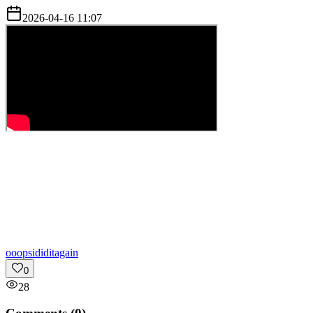
2026-04-16 11:07
o
oopsididitagain
0
28