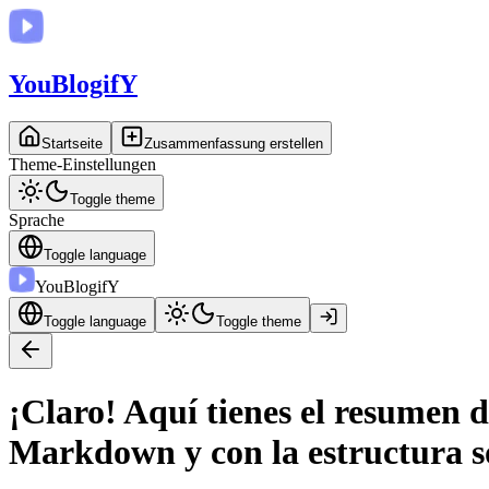
You
BlogifY
Startseite
Zusammenfassung erstellen
Theme-Einstellungen
Toggle theme
Sprache
Toggle language
You
BlogifY
Toggle language
Toggle theme
¡Claro! Aquí tienes el resumen 
Markdown y con la estructura so