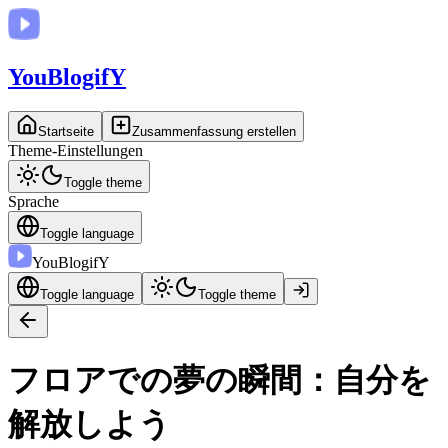
You
BlogifY
Startseite
Zusammenfassung erstellen
Theme-Einstellungen
Toggle theme
Sprache
Toggle language
You
BlogifY
Toggle language
Toggle theme
フロアでの夢の瞬間：自分を
解放しよう