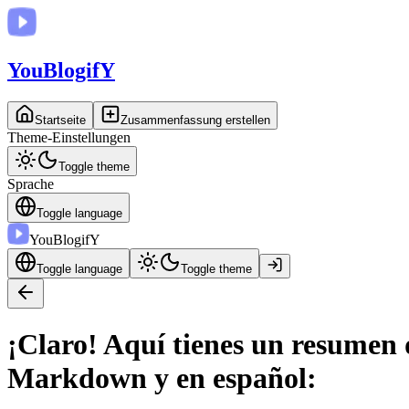
You
BlogifY
Startseite
Zusammenfassung erstellen
Theme-Einstellungen
Toggle theme
Sprache
Toggle language
You
BlogifY
Toggle language
Toggle theme
¡Claro! Aquí tienes un resumen 
Markdown y en español: