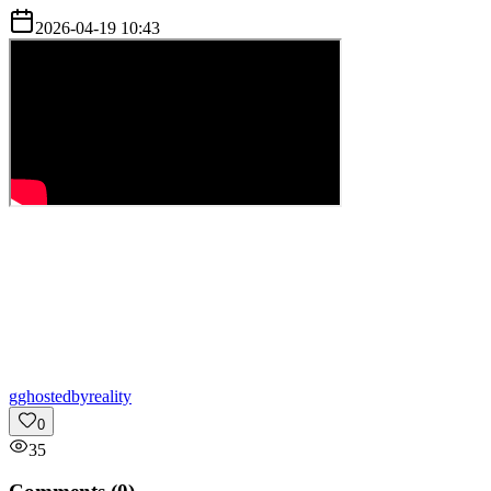
2026-04-19 10:43
g
ghostedbyreality
0
35