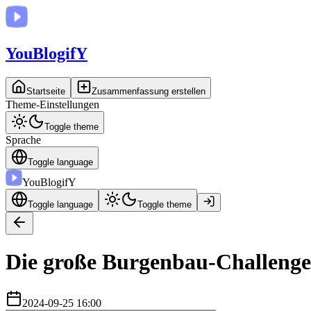
You
BlogifY
Startseite
Zusammenfassung erstellen
Theme-Einstellungen
Toggle theme
Sprache
Toggle language
You
BlogifY
Toggle language
Toggle theme
Die große Burgenbau-Challenge
2024-09-25 16:00