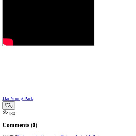
J
JaeYoung Park
0
180
Comments (
0
)