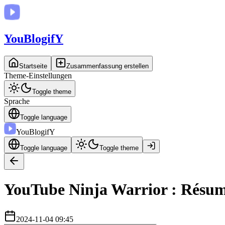
You
BlogifY
Startseite
Zusammenfassung erstellen
Theme-Einstellungen
Toggle theme
Sprache
Toggle language
You
BlogifY
Toggle language
Toggle theme
YouTube Ninja Warrior : Résumé
2024-11-04 09:45