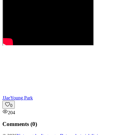
J
JaeYoung Park
0
204
Comments (
0
)