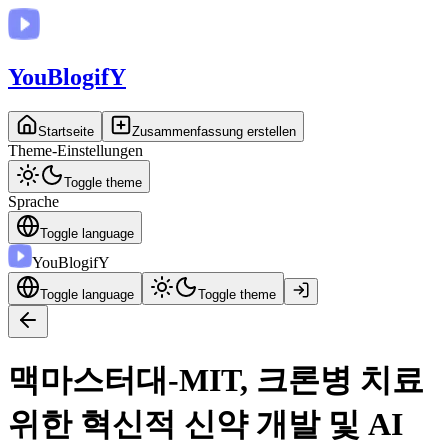
You
BlogifY
Startseite
Zusammenfassung erstellen
Theme-Einstellungen
Toggle theme
Sprache
Toggle language
You
BlogifY
Toggle language
Toggle theme
맥마스터대-MIT, 크론병 치료
위한 혁신적 신약 개발 및 AI