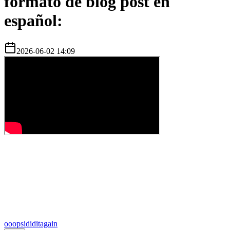
formato de blog post en
español:
2026-06-02 14:09
o
oopsididitagain