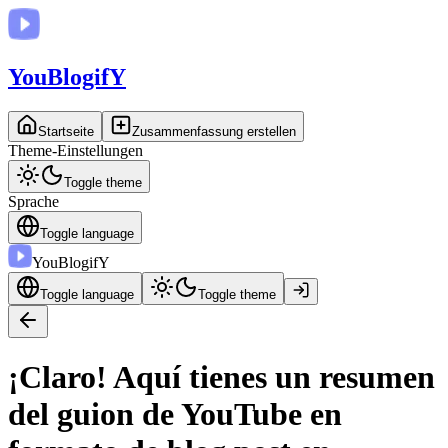
You
BlogifY
Startseite
Zusammenfassung erstellen
Theme-Einstellungen
Toggle theme
Sprache
Toggle language
You
BlogifY
Toggle language
Toggle theme
¡Claro! Aquí tienes un resumen
del guion de YouTube en