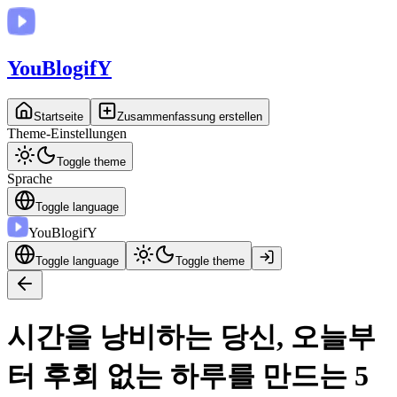
You
BlogifY
Startseite
Zusammenfassung erstellen
Theme-Einstellungen
Toggle theme
Sprache
Toggle language
You
BlogifY
Toggle language
Toggle theme
시간을 낭비하는 당신, 오늘부
터 후회 없는 하루를 만드는 5