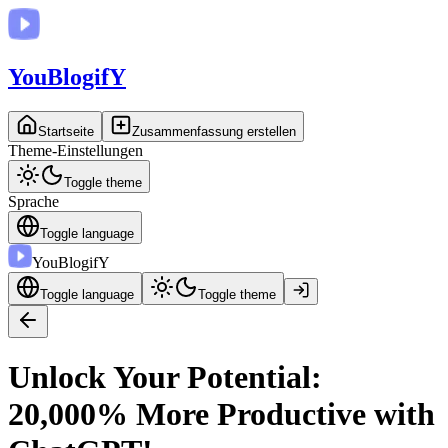
You
BlogifY
Startseite
Zusammenfassung erstellen
Theme-Einstellungen
Toggle theme
Sprache
Toggle language
You
BlogifY
Toggle language
Toggle theme
Unlock Your Potential:
20,000% More Productive with