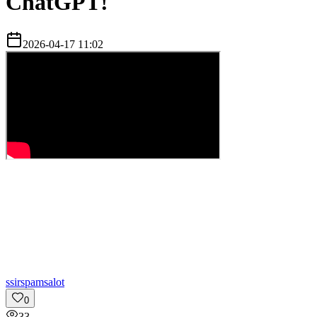
ChatGPT!
2026-04-17 11:02
s
sirspamsalot
0
33