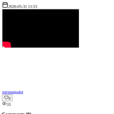
2026-05-31 11:53
s
sirspamsalot
0
33