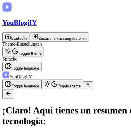
You
BlogifY
Startseite
Zusammenfassung erstellen
Theme-Einstellungen
Toggle theme
Sprache
Toggle language
You
BlogifY
Toggle language
Toggle theme
¡Claro! Aquí tienes un resumen 
tecnología: