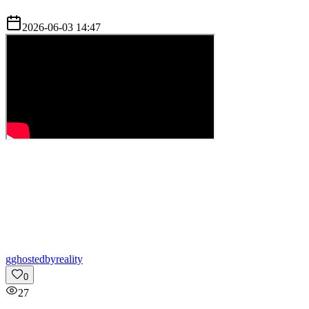
2026-06-03 14:47
g
ghostedbyreality
0
27