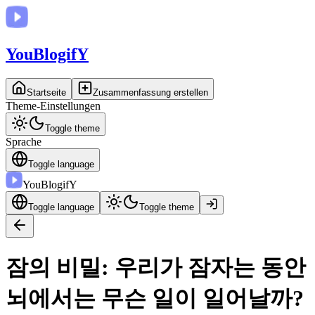
You
BlogifY
Startseite
Zusammenfassung erstellen
Theme-Einstellungen
Toggle theme
Sprache
Toggle language
You
BlogifY
Toggle language
Toggle theme
잠의 비밀: 우리가 잠자는 동안
뇌에서는 무슨 일이 일어날까?