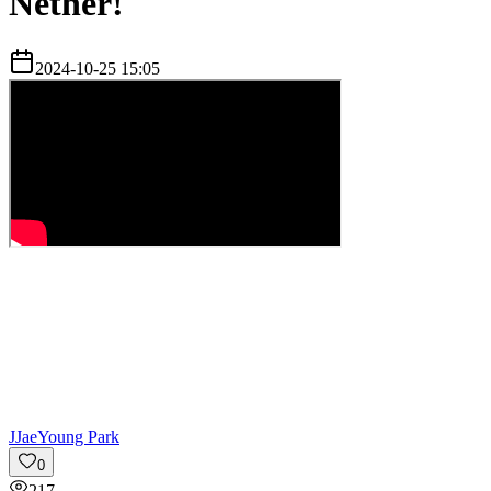
Nether!
2024-10-25 15:05
J
JaeYoung Park
0
217