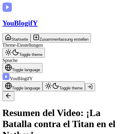
You
BlogifY
Startseite
Zusammenfassung erstellen
Theme-Einstellungen
Toggle theme
Sprache
Toggle language
You
BlogifY
Toggle language
Toggle theme
Resumen del Video: ¡La
Batalla contra el Titan en el