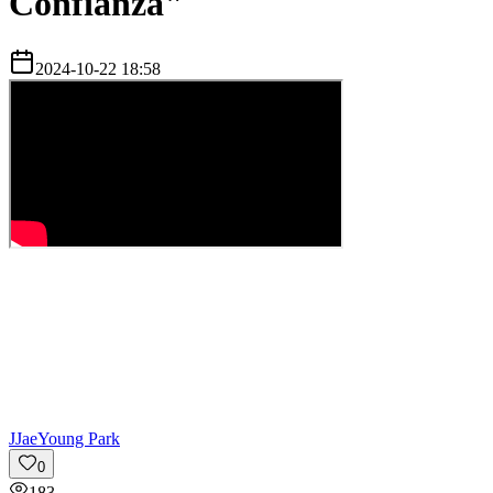
Confianza"
2024-10-22 18:58
J
JaeYoung Park
0
183