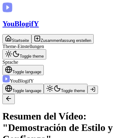
You
BlogifY
Startseite
Zusammenfassung erstellen
Theme-Einstellungen
Toggle theme
Sprache
Toggle language
You
BlogifY
Toggle language
Toggle theme
Resumen del Vídeo:
"Demostración de Estilo y