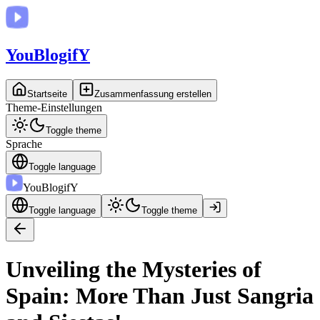
You
BlogifY
Startseite
Zusammenfassung erstellen
Theme-Einstellungen
Toggle theme
Sprache
Toggle language
You
BlogifY
Toggle language
Toggle theme
Unveiling the Mysteries of
Spain: More Than Just Sangria