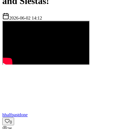
and Siestas!
2026-06-02 14:12
h
halfpastdone
0
36