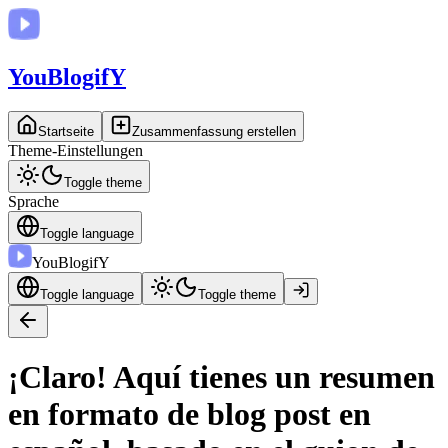
You
BlogifY
Startseite
Zusammenfassung erstellen
Theme-Einstellungen
Toggle theme
Sprache
Toggle language
You
BlogifY
Toggle language
Toggle theme
¡Claro! Aquí tienes un resumen
en formato de blog post en