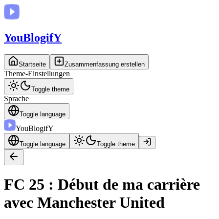
You
BlogifY
Startseite
Zusammenfassung erstellen
Theme-Einstellungen
Toggle theme
Sprache
Toggle language
You
BlogifY
Toggle language
Toggle theme
FC 25 : Début de ma carrière
avec Manchester United