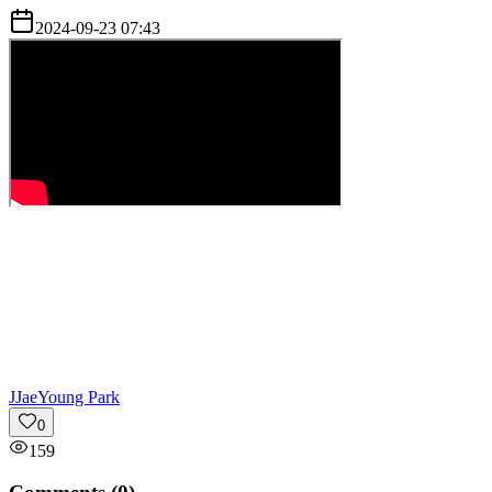
2024-09-23 07:43
J
JaeYoung Park
0
159