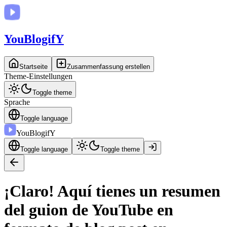
You
BlogifY
Startseite
Zusammenfassung erstellen
Theme-Einstellungen
Toggle theme
Sprache
Toggle language
You
BlogifY
Toggle language
Toggle theme
¡Claro! Aquí tienes un resumen
del guion de YouTube en