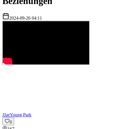
Beziehungen
2024-09-26 04:11
J
JaeYoung Park
0
167