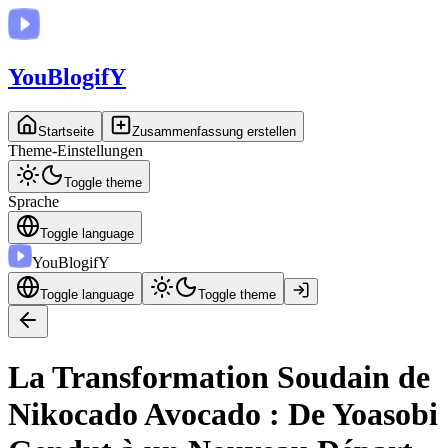
You
BlogifY
Startseite
Zusammenfassung erstellen
Theme-Einstellungen
Toggle theme
Sprache
Toggle language
You
BlogifY
Toggle language
Toggle theme
La Transformation Soudain de
Nikocado Avocado : De Yoasobi