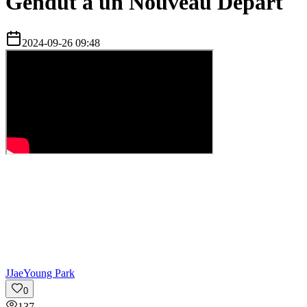
Gendut à un Nouveau Départ
2024-09-26 09:48
J
JaeYoung Park
0
137