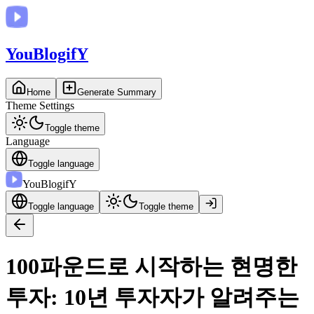
You
BlogifY
Home
Generate Summary
Theme Settings
Toggle theme
Language
Toggle language
You
BlogifY
Toggle language
Toggle theme
100파운드로 시작하는 현명한
투자: 10년 투자자가 알려주는