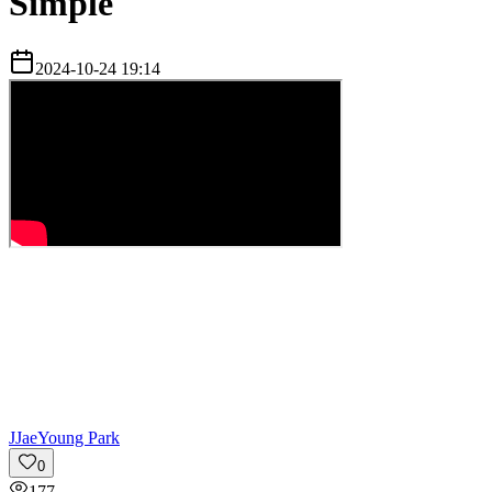
Simple
2024-10-24 19:14
J
JaeYoung Park
0
177