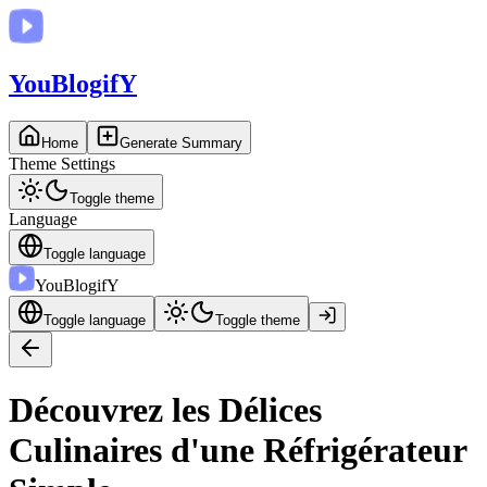
You
BlogifY
Home
Generate Summary
Theme Settings
Toggle theme
Language
Toggle language
You
BlogifY
Toggle language
Toggle theme
Découvrez les Délices
Culinaires d'une Réfrigérateur