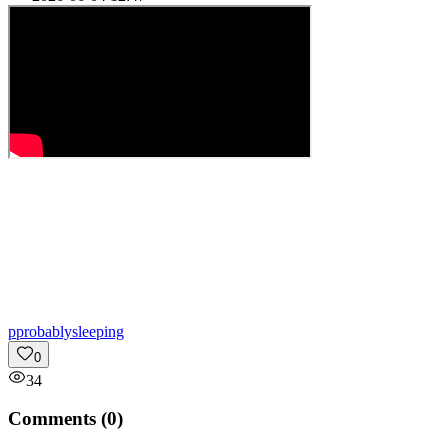
p
probablysleeping
0
34
Comments (
0
)