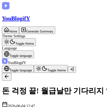
You
BlogifY
Home
Generate Summary
Theme Settings
Toggle theme
Language
Toggle language
You
BlogifY
Toggle language
Toggle theme
돈 걱정 끝! 월급날만 기다리지
2026-06-04 12:47