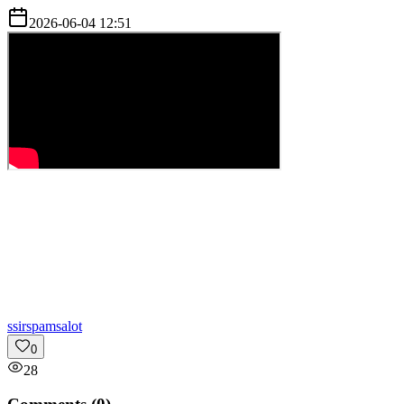
2026-06-04 12:51
s
sirspamsalot
0
28