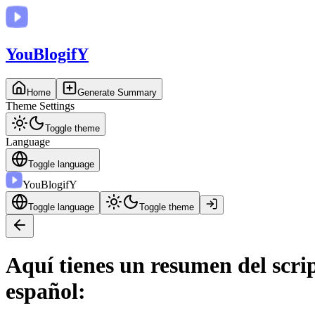
You
BlogifY
Home
Generate Summary
Theme Settings
Toggle theme
Language
Toggle language
You
BlogifY
Toggle language
Toggle theme
Aquí tienes un resumen del scri
español: