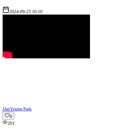
2024-09-23 16:10
J
JaeYoung Park
0
201