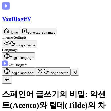
You
BlogifY
Home
Generate Summary
Theme Settings
Toggle theme
Language
Toggle language
You
BlogifY
Toggle language
Toggle theme
스페인어 글쓰기의 비밀: 악센
트(Acento)와 틸데(Tilde)의 차