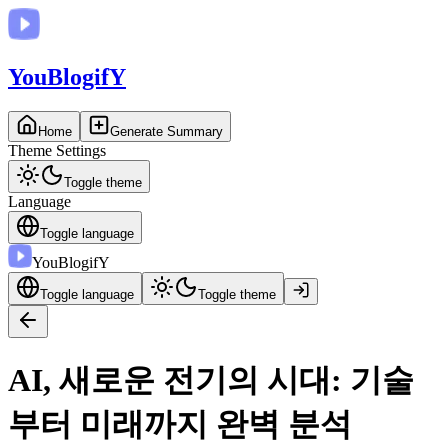
You
BlogifY
Home
Generate Summary
Theme Settings
Toggle theme
Language
Toggle language
You
BlogifY
Toggle language
Toggle theme
AI, 새로운 전기의 시대: 기술
부터 미래까지 완벽 분석