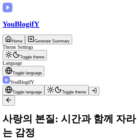
You
BlogifY
Home
Generate Summary
Theme Settings
Toggle theme
Language
Toggle language
You
BlogifY
Toggle language
Toggle theme
사랑의 본질: 시간과 함께 자라
는 감정