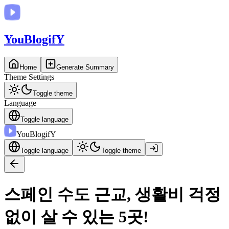
You
BlogifY
Home
Generate Summary
Theme Settings
Toggle theme
Language
Toggle language
You
BlogifY
Toggle language
Toggle theme
스페인 수도 근교, 생활비 걱정
없이 살 수 있는 5곳!