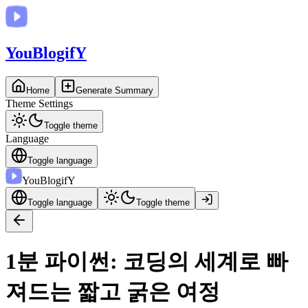
You
BlogifY
Home
Generate Summary
Theme Settings
Toggle theme
Language
Toggle language
You
BlogifY
Toggle language
Toggle theme
1분 파이썬: 코딩의 세계로 빠
져드는 짧고 굵은 여정