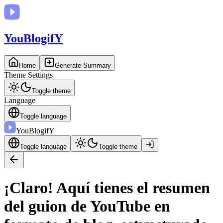
You
BlogifY
Home
Generate Summary
Theme Settings
Toggle theme
Language
Toggle language
You
BlogifY
Toggle language
Toggle theme
¡Claro! Aquí tienes el resumen
del guion de YouTube en