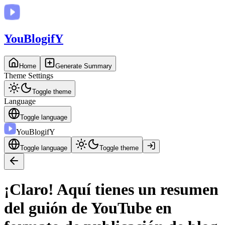
You
BlogifY
Home
Generate Summary
Theme Settings
Toggle theme
Language
Toggle language
You
BlogifY
Toggle language
Toggle theme
¡Claro! Aquí tienes un resumen
del guión de YouTube en