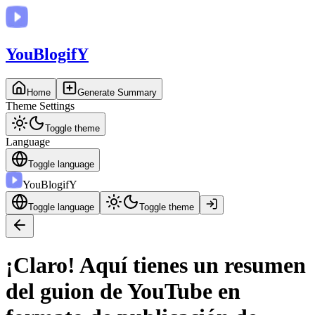
You
BlogifY
Home
Generate Summary
Theme Settings
Toggle theme
Language
Toggle language
You
BlogifY
Toggle language
Toggle theme
¡Claro! Aquí tienes un resumen
del guion de YouTube en