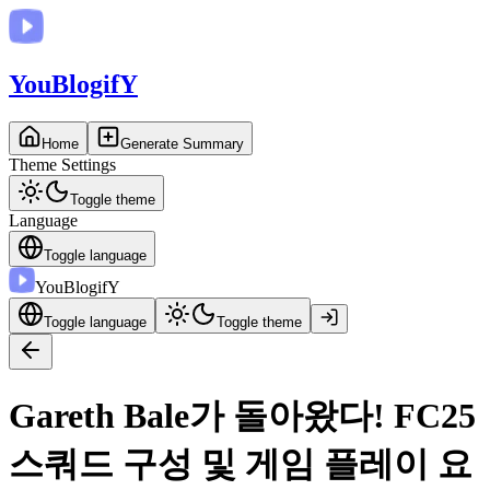
You
BlogifY
Home
Generate Summary
Theme Settings
Toggle theme
Language
Toggle language
You
BlogifY
Toggle language
Toggle theme
Gareth Bale가 돌아왔다! FC25
스쿼드 구성 및 게임 플레이 요