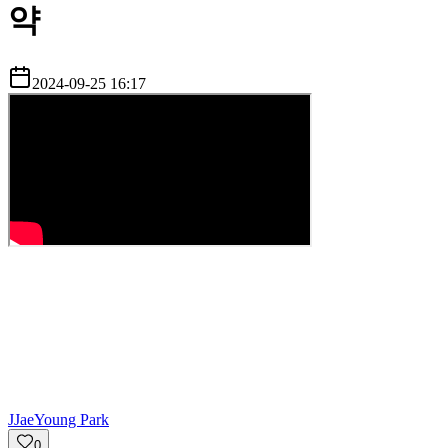
약
2024-09-25 16:17
J
JaeYoung Park
0