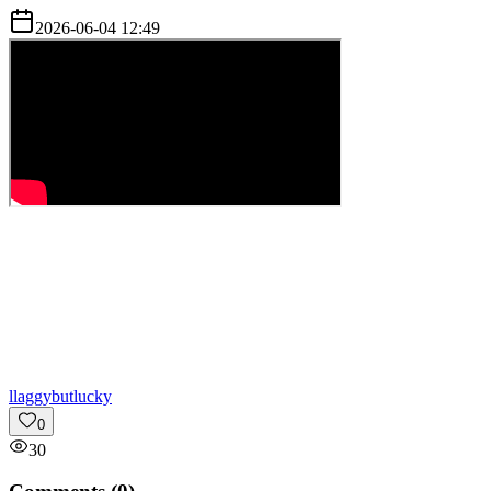
2026-06-04 12:49
l
laggybutlucky
0
30