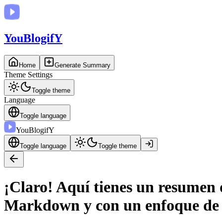
You
BlogifY
Home
Generate Summary
Theme Settings
Toggle theme
Language
Toggle language
You
BlogifY
Toggle language
Toggle theme
¡Claro! Aquí tienes un resumen 
Markdown y con un enfoque de e