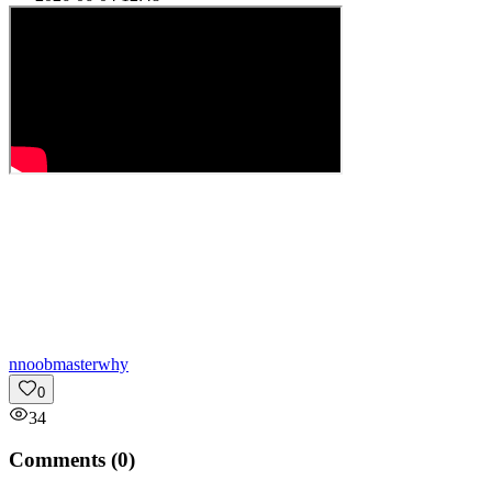
n
noobmasterwhy
0
34
Comments (
0
)