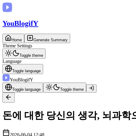
You
BlogifY
Home
Generate Summary
Theme Settings
Toggle theme
Language
Toggle language
You
BlogifY
Toggle language
Toggle theme
돈에 대한 당신의 생각, 뇌과
2026-06-04 12:48