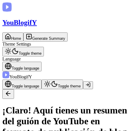
You
BlogifY
Home
Generate Summary
Theme Settings
Toggle theme
Language
Toggle language
You
BlogifY
Toggle language
Toggle theme
¡Claro! Aquí tienes un resumen
del guión de YouTube en