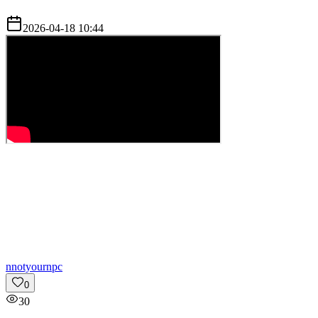
2026-04-18 10:44
n
notyournpc
0
30