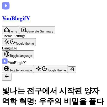
You
BlogifY
Home
Generate Summary
Theme Settings
Toggle theme
Language
Toggle language
You
BlogifY
Toggle language
Toggle theme
빛나는 전구에서 시작된 양자
역학 혁명: 우주의 비밀을 풀다