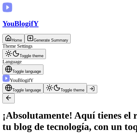
You
BlogifY
Home
Generate Summary
Theme Settings
Toggle theme
Language
Toggle language
You
BlogifY
Toggle language
Toggle theme
¡Absolutamente! Aquí tienes el 
tu blog de tecnología, con un to