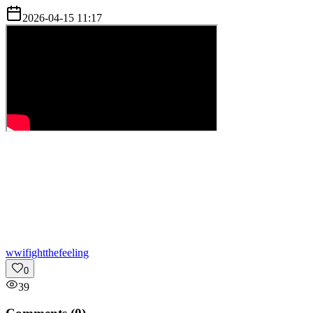
2026-04-15 11:17
w
wifightthefeeling
0
39