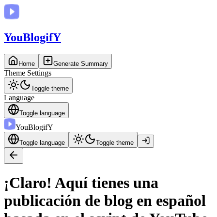
You
BlogifY
Home
Generate Summary
Theme Settings
Toggle theme
Language
Toggle language
You
BlogifY
Toggle language
Toggle theme
¡Claro! Aquí tienes una
publicación de blog en español