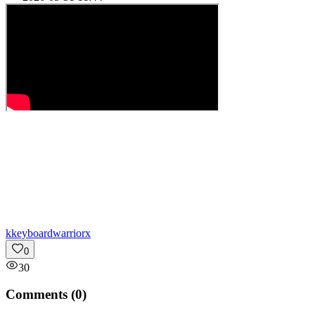
k
keyboardwarriorx
0
30
Comments (
0
)