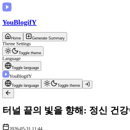
You
BlogifY
Home
Generate Summary
Theme Settings
Toggle theme
Language
Toggle language
You
BlogifY
Toggle language
Toggle theme
터널 끝의 빛을 향해: 정신 건
2026-05-31 11:44